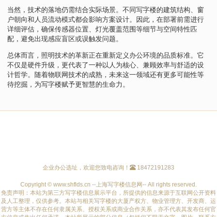
当然，技术的落地仍需结合实际场景。不同写字楼的建筑结构、窗
户朝向和人员流动模式都会影响方案设计。因此，在部署前需进行
详细评估，确保传感器位置、灯光覆盖范围等细节与空间特性匹
配，避免出现感应盲区或误触发问题。
总体而言，照明技术的革新正在重新定义办公环境的品质标准。它
不仅是硬件升级，更代表了一种以人为核心、兼顾效率与舒适的设
计哲学。随着物联网技术的成熟，未来这一领域还有更多可能性等
待挖掘，为写字楼赋予更智慧的生命力。
企业办公选址，欢迎您致电咨询！
18472191283
Copyright © www.shflds.cn --上海写字楼信息网-- All rights reserved.
免责声明：本站为第三方写字楼信息展示平台，所提供的信息来源于互联网公开资料
及人工整理，仅供参考。本站与相关写字楼的大厦产权方、物业管理方、开发商、运
营方等主体不存在任何隶属关系、授权关系或商业合作关系，亦不代表其发布任何官