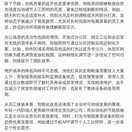
除了节能，光线质量的提升也是显著优势。智能系统能够根据自然
光强度自动调节人工照明的亮度，避免过暗或刺眼的情况。例如，
阴天时灯光会适度补光，而阳光充足时则调暗或关闭部分灯具。这
种动态平衡减少了视觉疲劳，尤其对长时间面对电脑屏幕的员工来
说，舒适的光环境能有效缓解眼部压力。
办公场景的灵活性也因此增强。开放式办公区、独立工位和会议室
对光线的需求各不相同。智能照明可通过分区控制实现定制化方
案。比如，协作区域采用较高色温的灯光以提升专注力，休息区则
切换为暖色调营造放松氛围。这种精细化调节进一步优化了空间功
能，间接提升了团队效率。
维护成本的降低同样不可忽视。传统灯具的定期检修需要投入大量
人力，而智能系统能实时监测设备状态，提前预警故障。管理人员
通过后台数据即可了解灯具寿命或异常情况，实现精准维护。这不
仅减少了突发性维修对工作的干扰，也延长了整体设备的使用周
期。
从员工体验来看，智能化改造还体现了企业对可持续发展的重视。
年轻一代职场人更青睐环保理念突出的公司，而自动化的节能措施
正是企业社会责任的直观展现。同时，灯光与智能家居设备的联动
趋势也逐渐显现，例如通过手机APP调节个人工位照明，进一步满
足个性化需求。