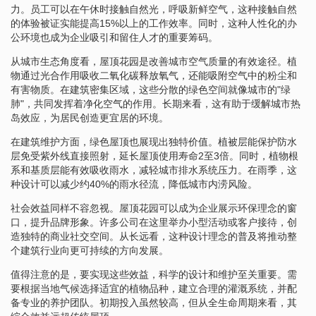
力。员工可以在午休时接触自然光，呼吸新鲜空气，这种接触自然
的体验被证实能提高15%以上的工作效率。同时，这种人性化的办
公环境也成为企业吸引和留住人才的重要筹码。
从城市生态角度看，屋顶花园是改善城市空气质量的有效途径。植
物通过光合作用吸收二氧化碳释放氧气，还能吸附空气中的粉尘和
有害物质。在建筑密集区域，这些分散的绿色空间就像城市的"绿
肺"，共同发挥着净化空气的作用。长期来看，这有助于缓解城市热
岛效应，为居民创造更宜居的环境。
在建筑维护方面，绿色屋顶也展现出独特价值。植被层能保护防水
层免受紫外线直接照射，延长屋顶使用寿命2至3倍。同时，植物根
系和基质层能有效吸收雨水，减轻城市排水系统压力。在雨季，这
种设计可以减少约40%的雨水径流，降低城市内涝风险。
社会效益同样不容忽视。屋顶花园可以成为企业展示环保理念的窗
口，提升品牌形象。许多公司在这里举办小型活动或客户接待，创
造独特的商业社交空间。从长远看，这种设计理念的普及将推动整
个建筑行业向更可持续的方向发展。
值得注意的是，要实现这些效益，科学的设计和维护至关重要。需
要根据当地气候选择适宜的植物品种，建立合理的灌溉系统，并配
备专业的养护团队。初期投入虽然较高，但从全生命周期来看，其