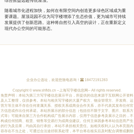
综合效益远超传统屋顶。
随着城市化进程加快，如何在有限空间内创造更多绿色区域成为重
要课题。屋顶花园不仅为写字楼增添了生态价值，更为城市可持续
发展提供了创新思路。这种将自然引入高空的设计，正在重新定义
现代办公空间的可能形态。
企业办公选址，欢迎您致电咨询！
18472191283
Copyright © www.shflds.cn --上海写字楼信息网-- All rights reserved.
免责声明：本站为第三方写字楼信息展示平台，所提供的信息来源于互联网公开资料
及人工整理，仅供参考。本站与相关写字楼的大厦产权方、物业管理方、开发商、运
营方等主体不存在任何隶属关系、授权关系或商业合作关系，亦不代表其发布任何官
方信息或作出任何承诺。本站所展示的部分信息（包括但不限于文字、图片、联系方
式等）可能来自第三方合作机构或广告展示内容，仅用于信息参考及展示之目的，不
构成任何招商、租赁、销售等交易行为或商业建议。任何主体因参考本站信息而产生
的行为及后果，均由其自行承担，本站不承担相关责任。如相关权利人认为本页面内
容存在不当之处，可通过合法途径联系处理，本平台将在核实后及时配合调整或删除